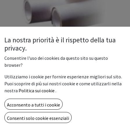
La nostra priorità è il rispetto della tua
privacy.
Consentire l'uso dei cookies da questo sito su questo
browser?
FL510M/110 BANNER SPALMATO
FRONTLITE BIANCO OP. 510gr FR
Utilizziamo i cookie per fornire esperienze migliori sul sito.
Puoi scoprire di più sui nostri cookie e come utilizzarli nella
B1 110x30
nostra
Politica sui cookie
.
Il FL510M/110 è un banner spalmato frontlite bianco con
Acconsento a tutti i cookie
grammatura di 510 g/m², formato 110 cm × 30 m e finitura
OP (opaca). Realizzato con materiali di alta qualità e
Consenti solo cookie essenziali
trattamento FR B1.