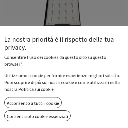
La nostra priorità è il rispetto della tua
privacy.
Fustellatrice Mod. MGI 40 Plus
Consentire l'uso dei cookies da questo sito su questo
browser?
La fustellatrice MGI 40 Plus è un plotter per il mezzotaglio
Utilizziamo i cookie per fornire esperienze migliori sul sito.
per fogli di carta e vinile adesivo, plastificati e nobilitati. Si
Puoi scoprire di più sui nostri cookie e come utilizzarli nella
possono produrre Etichette e Adesivi. E' un plotter compatto
nostra
Politica sui cookie
.
e dotato di caricatore, è in grado di alimentare
automaticamente fino a 150 fogli.
Acconsento a tutti i cookie
5.800,00
€
Consenti solo cookie essenziali