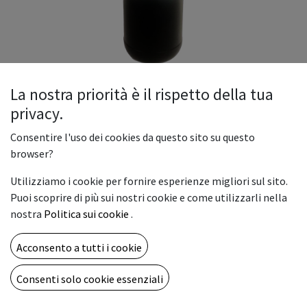
La nostra priorità è il rispetto della tua
privacy.
Ink Cyan Bott. 1000ml per DTF
Consentire l'uso dei cookies da questo sito su questo
Capacità: bottiglie da 1000ml
browser?
Utilizziamo i cookie per fornire esperienze migliori sul sito.
Stampanti compatibili: Stampanti DTF Focus
Puoi scoprire di più sui nostri cookie e come utilizzarli nella
nostra
Politica sui cookie
.
Acconsento a tutti i cookie
79,00
€
Consenti solo cookie essenziali