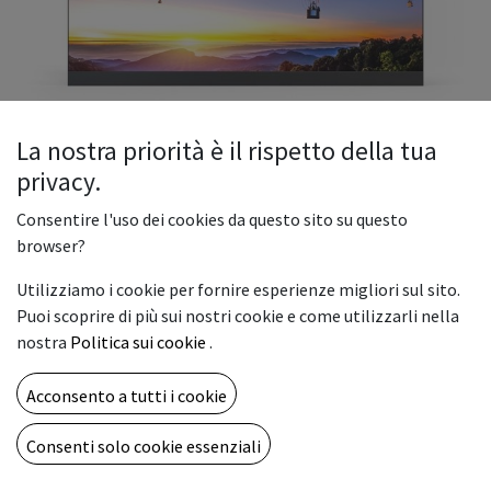
La nostra priorità è il rispetto della tua
privacy.
Consentire l'uso dei cookies da questo sito su questo
LEDWall Sharp NEC 162" LED-
browser?
E018i-162 E Series
Utilizziamo i cookie per fornire esperienze migliori sul sito.
34.320,00
€
Puoi scoprire di più sui nostri cookie e come utilizzarli nella
nostra
Politica sui cookie
.
Acconsento a tutti i cookie
AGGIUNGI AL CARRELLO
Consenti solo cookie essenziali