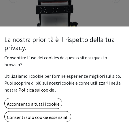
La nostra priorità è il rispetto della tua
privacy.
Consentire l'uso dei cookies da questo sito su questo
browser?
GL-70 Rainbow DTF printer +
Utilizziamo i cookie per fornire esperienze migliori sul sito.
powder shaking machine 70 cm
Puoi scoprire di più sui nostri cookie e come utilizzarli nella
nostra
Politica sui cookie
.
GL 70 è una stampante con inchiostri tessili (CMYK + W) con
area di stampa 70cm.
Acconsento a tutti i cookie
La tecnologia Direct To Film (DTF) da la possibilità di
Consenti solo cookie essenziali
personalizzare capi d’abbigliamento anche in piccole
tirature. Si può inoltre stampare su una vasta gamma di