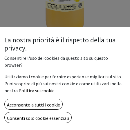
La nostra priorità è il rispetto della tua
privacy.
NOVA ELITE DTF INK YELLOW
Consentire l'uso dei cookies da questo sito su questo
L’inchiostro pigmentato a base acqua ELITE-DTF, pensato
browser?
per stampa Direct To Film, garantisce colori brillanti e vivaci
Utilizziamo i cookie per fornire esperienze migliori sul sito.
sia su capi chiari che su capi scuri.
Puoi scoprire di più sui nostri cookie e come utilizzarli nella
Una volta fissato produce un’immagine estremamente
nostra
Politica sui cookie
.
resistente e con una lunga durata ai lavaggi.
100,00
€
Acconsento a tutti i cookie
Consenti solo cookie essenziali