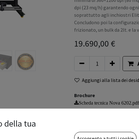
minima di 360×1200 dpi (80 mq
dpi (23 mq/h) garantendo ogni 
soprattutto agli inchiostri Eli
Concludono poi la configurazi
frizionato, un bulk da 2lt. e l
19.690,00
€
Aggiungi alla lista dei desid
Brochure
Scheda tecnica Nova 6202.pdf
Termini e condizioni
Garanzia di rimborso di 30 gior
o della tua
Spedizione: 3-7 giorni lavorativ
Iva e tasse escluse
Acconsento a tutti i cookie