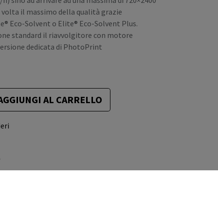
/h) sino ad arrivare ad una massima di 720×2400
volta il massimo della qualità grazie
te® Eco-Solvent o Elite® Eco-Solvent Plus.
one standard il riavvolgitore con motore
a versione dedicata di PhotoPrint
AGGIUNGI AL CARRELLO
eri
ni
i