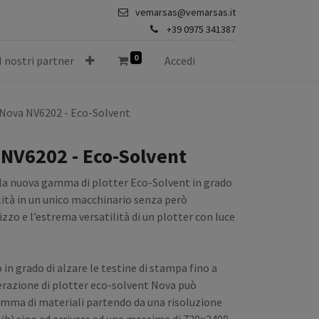
vemarsas@vemarsas.it
+39 0975 341387
0
I nostri partner
Accedi
Nova NV6202 - Eco-Solvent
NV6202 - Eco-Solvent
lla nuova gamma di plotter Eco-Solvent in grado
alità in un unico macchinario senza però
lizzo e l’estrema versatilità di un plotter con luce
in grado di alzare le testine di stampa fino a
razione di plotter eco-solvent Nova può
mma di materiali partendo da una risoluzione