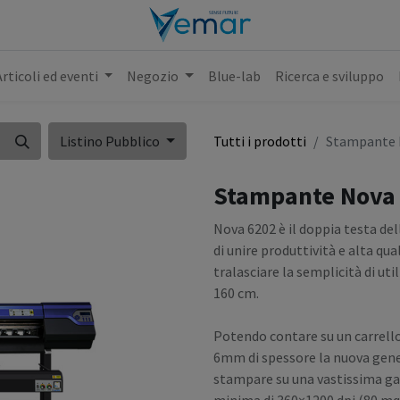
Articoli ed eventi
Negozio
Blue-lab
Ricerca e sviluppo
Listino Pubblico
Tutti i prodotti
Stampante 
Stampante Nova 
Nova 6202 è il doppia testa de
di unire produttività e alta qu
tralasciare la semplicità di uti
160 cm.
Potendo contare su un carrello 
6mm di spessore la nuova gene
stampare su una vastissima ga