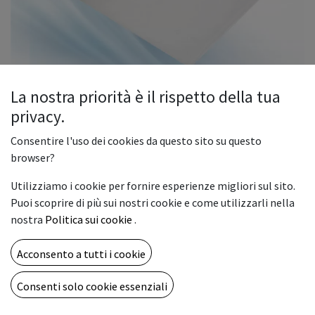
La nostra priorità è il rispetto della tua
privacy.
Pet Film di laminazione 320x100
Consentire l'uso dei cookies da questo sito su questo
mt.
browser?
Pellicola di laminazione in PET
Utilizziamo i cookie per fornire esperienze migliori sul sito.
● Protezione avanzata: protegge la grafica stampata da atti
Puoi scoprire di più sui nostri cookie e come utilizzarli nella
vandalici, graffi e radiazioni UV, prolungandone la durata.
nostra
Politica sui cookie
.
● Chiarezza ottica: questa pellicola preserva la nitidezza e la
vivacità della grafica pur rimanendo otticamente
Acconsento a tutti i cookie
trasparente.
● Applicazioni versatili: adatto per uso interno ed esterno,
Consenti solo cookie essenziali
resiste a diverse condizioni ambientali.