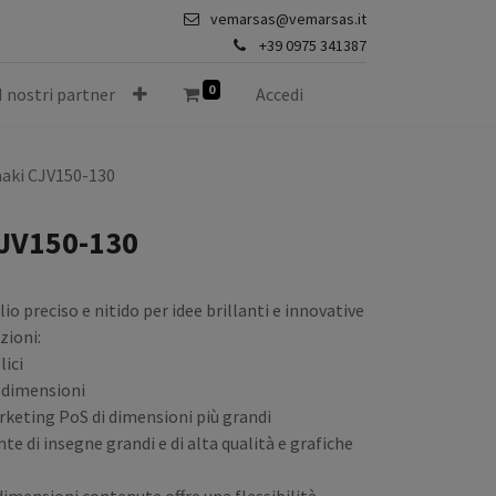
vemarsas@vemarsas.it
+39 0975 341387
0
I nostri partner
Accedi
aki CJV150-130
CJV150-130
io preciso e nitido per idee brillanti e innovative
zioni:
lici
i dimensioni
arketing PoS di dimensioni più grandi
e di insegne grandi e di alta qualità e grafiche