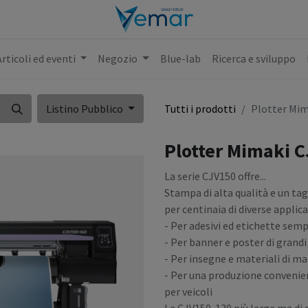
Articoli ed eventi
Negozio
Blue-lab
Ricerca e sviluppo
Listino Pubblico
Tutti i prodotti
Plotter Mim
Plotter Mimaki 
La serie CJV150 offre...
Stampa di alta qualità e un tagl
per centinaia di diverse applica
- Per adesivi ed etichette semp
- Per banner e poster di grand
- Per insegne e materiali di m
- Per una produzione convenient
per veicoli