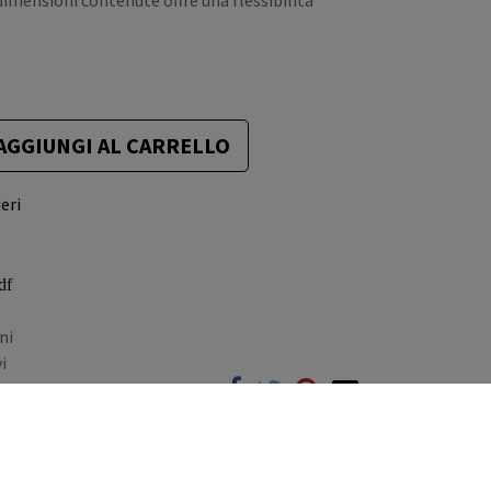
dimensioni contenute offre una flessibilità
AGGIUNGI AL CARRELLO
eri
df
ni
i