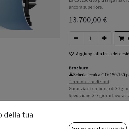
La CJV150-130 più larga ma di 
ancora superiore.
13.700,00
€
Aggiungi alla lista dei desid
Brochure
Scheda tecnica CJV150-130.p
Termini e condizioni
Garanzia di rimborso di 30 gior
Spedizione: 3-7 giorni lavorativ
Iva e tasse escluse
o della tua
Acconsento a tutti i cookie