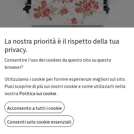
La nostra priorità è il rispetto della tua
privacy.
Consentire l'uso dei cookies da questo sito su questo
RB-1600UV Rainbow roll to roll
browser?
Printer dx8 printheads
Utilizziamo i cookie per fornire esperienze migliori sul sito.
RB-1600UV roll to roll Printer Double dx8 heads Luxury Model
Puoi scoprire di più sui nostri cookie e come utilizzarli nella
Stampante rotolo-rotolo eco-solvente Inchiostro a
nostra
Politica sui cookie
.
solvente
Inkjet
Acconsento a tutti i cookie
Dimensione di stampa 1.6-1.9m
Tipo del piatto Roll-to-Roll Stampante
Consenti solo cookie essenziali
Grado automatico Automatico