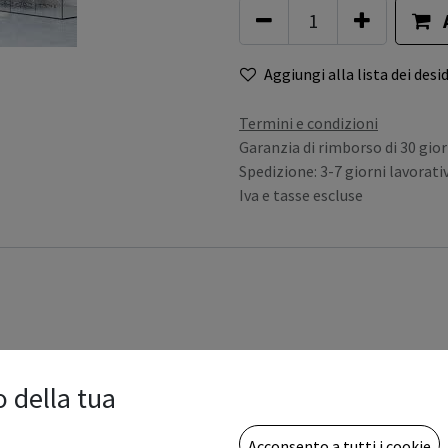
Aggiungi alla lista dei desid
Termini e condizioni
Garanzia di rimborso di 30 gior
Spedizione: 3-7 giorni lavorativ
Iva e tasse escluse
o della tua
Acconsento a tutti i cookie