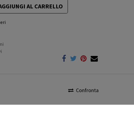
AGGIUNGI AL CARRELLO
eri
ni
i
Confronta