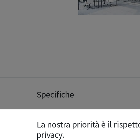
Specifiche
La nostra priorità è il rispett
50.0
Length
privacy.