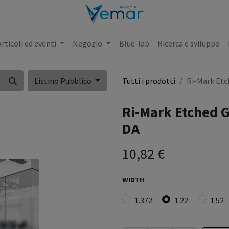
Articoli ed eventi
Negozio
Blue-lab
Ricerca e sviluppo
Listino Pubblico
Tutti i prodotti
Ri-Mark Etc
Ri-Mark Etched G
DA
10,82
€
WIDTH
1.372
1.22
1.52