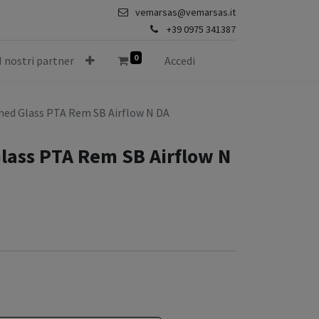
vemarsas@vemarsas.it
+39 0975 341387
0
I nostri partner
Accedi
hed Glass PTA Rem SB Airflow N DA
lass PTA Rem SB Airflow N