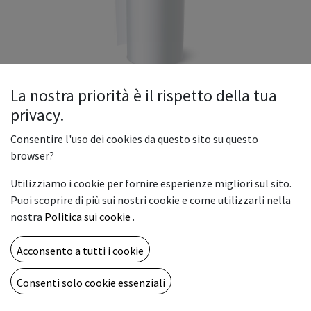
La nostra priorità è il rispetto della tua
privacy.
ROTOLO FILM DA 60X100 SAF+C
Consentire l'uso dei cookies da questo sito su questo
Capacità: bobina 60cmX100m
browser?
Utilizziamo i cookie per fornire esperienze migliori sul sito.
Stampanti compatibili: Stampanti DTF
Puoi scoprire di più sui nostri cookie e come utilizzarli nella
nostra
Politica sui cookie
.
Acconsento a tutti i cookie
La nostra bobina stacco a caldo di qualità estremamente
elevata può funzionare con molteplici inchiostri in
Consenti solo cookie essenziali
commercio, lasciando una mano morbida ed un' eccezionale
resistenza ai lavaggi anche a temperature più alte.