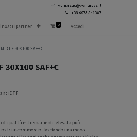
vemarsas@vemarsas.it
+39 0975 341387
0
I nostri partner
Accedi
M DTF 30X100 SAF+C
F 30X100 SAF+C
anti DTF
do di qualità estremamente elevata può
hiostri in commercio, lasciando una mano