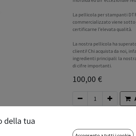
morbida ed un' eccezionale res
La pellicola per stampanti DT
commercializzato viene sottopo
certificarne l’elevata qualità.
La nostra pellicola ha superato a
clienti! Chi acquista da noi, i
ingredienti principali: la nost
di cifre importanti.
100,00
€
Aggiungi alla lista dei desid
o della tua
Termini e condizioni
Acconsento a tutti i cookie