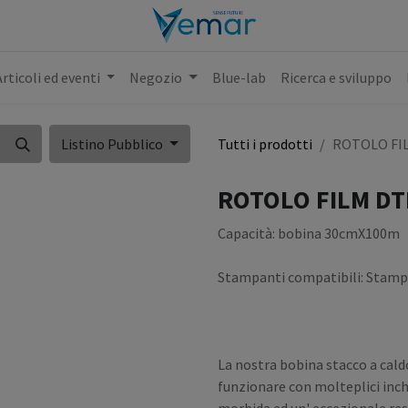
Articoli ed eventi
Negozio
Blue-lab
Ricerca e sviluppo
Listino Pubblico
Tutti i prodotti
ROTOLO FIL
ROTOLO FILM DT
Capacità: bobina 30cmX100m
Stampanti compatibili: Stamp
La nostra bobina stacco a cal
funzionare con molteplici inc