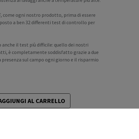
istenza ai lavaggi anche a temperature più alte.
F, come ogni nostro prodotto, prima di essere
sto a ben 32 differenti test di controllo per
nche il test più difficile: quello dei nostri
nfatti, è completamente soddisfatto grazie a due
ra presenza sul campo ogni giorno e il risparmio
AGGIUNGI AL CARRELLO
eri