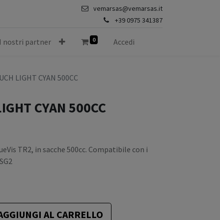
vemarsas@vemarsas.it
+39 0975 341387
0
I nostri partner
Accedi
UCH LIGHT CYAN 500CC
LIGHT CYAN 500CC
ueVis TR2, in sacche 500cc. Compatibile con i
 SG2
AGGIUNGI AL CARRELLO