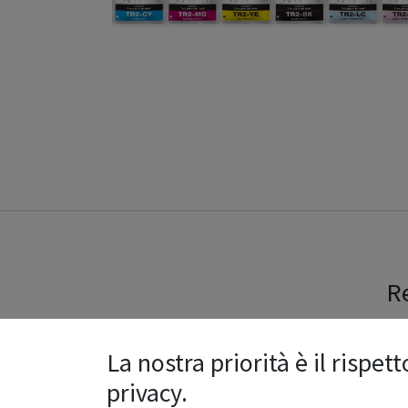
Re
La nostra priorità è il rispett
privacy.
Ragione sociale
*