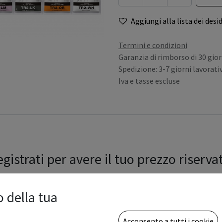
Aggiungi alla lista dei desid
Termini e condizioni
Garanzia di rimborso di 30 gior
Spedizione: 3-7 giorni lavorativ
Iva e tasse escluse
gistrati per avere il tuo prezzo riserva
o della tua
Acconsento a tutti i cookie