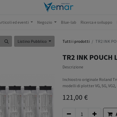
Articoli ed eventi
Negozio
Blue-lab
Ricerca e sviluppo
Listino Pubblico
Tutti i prodotti
TR2 INK PO
TR2 INK POUCH 
Descrizione
Inchiostro originale Roland Tr
modelli di plotter VG, SG, VG2,
121,00
€