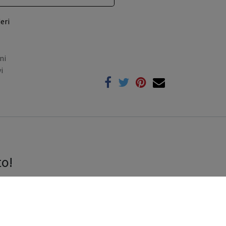
eri
ni
i
to!