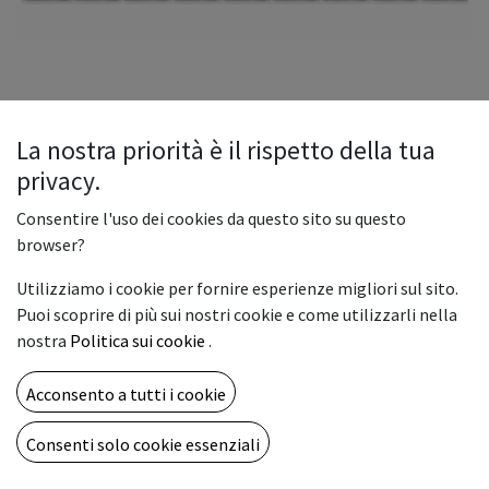
La nostra priorità è il rispetto della tua
privacy.
TR2 INK POUCH LIGHT MAGENTA
Consentire l'uso dei cookies da questo sito su questo
500CC
browser?
Descrizione
Utilizziamo i cookie per fornire esperienze migliori sul sito.
Puoi scoprire di più sui nostri cookie e come utilizzarli nella
Inchiostro originale Roland TrueVis TR2, in sacche 500cc.
nostra
Politica sui cookie
.
Compatibile con i modelli di plotter VG, SG, VG2, SG2
Acconsento a tutti i cookie
121,00
€
Consenti solo cookie essenziali