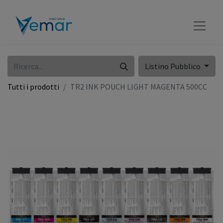
Listino Pubblico
Tutti i prodotti
TR2 INK POUCH LIGHT MAGENTA 500CC