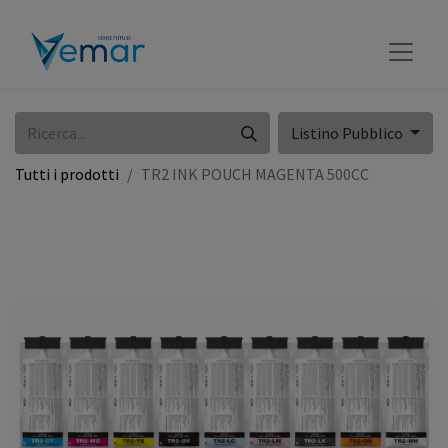
Listino Pubblico
Tutti i prodotti
TR2 INK POUCH MAGENTA 500CC