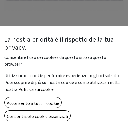
La nostra priorità è il rispetto della tua
privacy.
TR2 INK POUCH MAGENTA 500CC
Consentire l'uso dei cookies da questo sito su questo
Descrizione
browser?
Utilizziamo i cookie per fornire esperienze migliori sul sito.
Inchiostro originale Roland TrueVis TR2, in sacche 500cc.
Puoi scoprire di più sui nostri cookie e come utilizzarli nella
Compatibile con i modelli di plotter VG, SG, VG2, SG2
nostra
Politica sui cookie
.
129,00
€
Acconsento a tutti i cookie
Consenti solo cookie essenziali