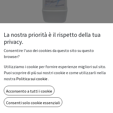
La nostra priorità è il rispetto della tua
privacy.
WATER BASE INK
Consentire l'uso dei cookies da questo sito su questo
Scopri i nostri Ink Base Acqua, la soluzione ideale per tutte le
browser?
tue esigenze di stampa e colorazione! Testati
Utilizziamo i cookie per fornire esperienze migliori sul sito.
accuratamente, questi inchiostri sono estremamente
Puoi scoprire di più sui nostri cookie e come utilizzarli nella
affidabili e garantiscono risultati di alta qualità ogni volta.
nostra
Politica sui cookie
.
Facili da usare e a base d'acqua, sono perfetti per chi cerca un
prodotto sicuro, ecologico e performante. Scegli i nostri Ink
Acconsento a tutti i cookie
Base Acqua e dai vita alle tue creazioni con sicurezza e stile!
25,00
€
Consenti solo cookie essenziali