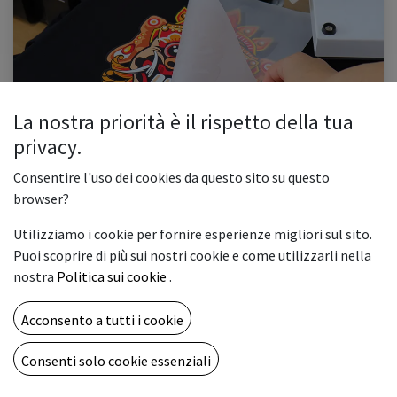
La nostra priorità è il rispetto della tua
Le Stampanti DTF: una rivoluzione nella stampa
privacy.
1.Introduzione 2.Che cos'è la stampa DTF? 3.Pro e Contro di una DTF
4.Conclusioni La tecnologia di stampa su tessuti, e non solo, ha fatto enormi
Consentire l'uso dei cookies da questo sito su questo
passi avanti negli ultimi anni. Una delle innovazioni ...
browser?
#accessoridistampa
#dtf
#produzione
#qualità
#stampa
Utilizziamo i cookie per fornire esperienze migliori sul sito.
0
1812
Puoi scoprire di più sui nostri cookie e come utilizzarli nella
nostra
Politica sui cookie
.
CHI SIAMO
Acconsento a tutti i cookie
Una full immersion nel mondo della stampa digitale e delle
artigrafiche al fine di condividere idee e tecnologie
Consenti solo cookie essenziali
innovative.