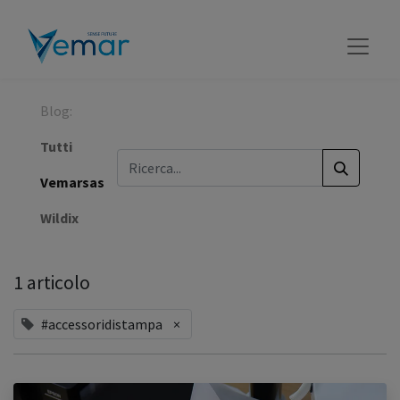
Blog:
Tutti
Vemarsas
Wildix
1 articolo
#accessoridistampa
×