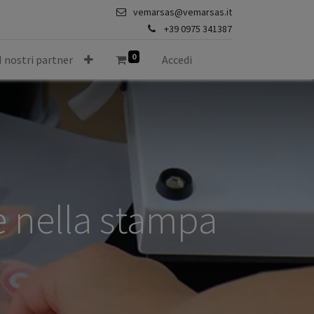
vemarsas@vemarsas.it
+39 0975 341387
0
I nostri partner
Accedi
e nella stampa