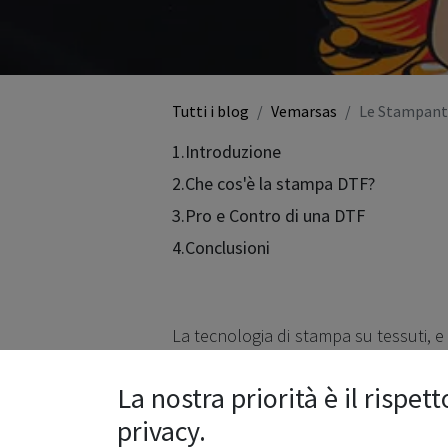
Tutti i blog
Vemarsas
Le Stampanti
1.Introduzione
2.Che cos'è la stampa DTF?
3.Pro e Contro di una DTF
4.Conclusioni
La tecnologia di stampa su tessuti, e
delle innovazioni più promettenti è 
La nostra priorità è il rispett
rapidamente guadagnando popolarità ne
personalizzazione di capi di abbig
privacy.
stampanti DTF così speciali?