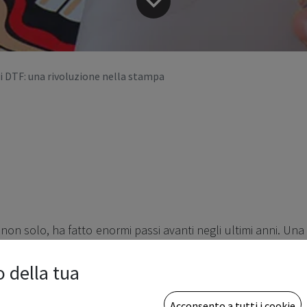
 DTF: una rivoluzione nella stampa
 non solo, ha fatto enormi passi avanti negli ultimi anni. Una
la
stampa DTF (Direct to Film)
. Questa tecnologia, che sta
o della tua
l settore, offre soluzioni versatili e di alta qualità per la
liamento, accessori e altre superfici. Ma cosa rende le
Acconsento a tutti i cookie