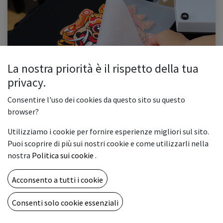
La nostra priorità è il rispetto della tua
Le Stampanti DTF: una rivoluzione nella stampa
privacy.
1.Introduzione 2.Che cos'è la stampa DTF? 3.Pro e Contro di una DTF
4.Conclusioni La tecnologia di stampa su tessuti, e non solo, ha fatto enormi
Consentire l'uso dei cookies da questo sito su questo
passi avanti negli ultimi anni. Una delle innovazioni ...
browser?
#accessoridistampa
#dtf
#produzione
#qualità
#stampa
Utilizziamo i cookie per fornire esperienze migliori sul sito.
0
1816
Puoi scoprire di più sui nostri cookie e come utilizzarli nella
nostra
Politica sui cookie
.
Acconsento a tutti i cookie
Consenti solo cookie essenziali