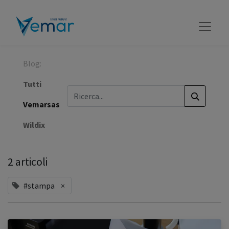
Blog:
Tutti
Vemarsas
Wildix
2 articoli
#stampa
×