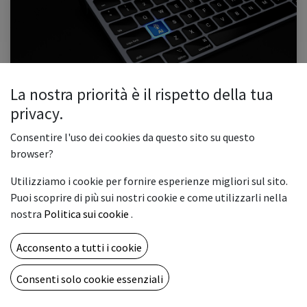
La nostra priorità è il rispetto della tua
L’Innovazione del secolo: l’IA
privacy.
1. Introduzione 2. IA: cos’è, tipologie 3. Come si addestra un’IA 4. Quanto è
utile l’IA Negli ultimi anni, l'intelligenza artificiale è passata da essere semplice
Consentire l'uso dei cookies da questo sito su questo
fantascienza a realtà quotidiana. No...
browser?
#automazione
#ia
#innovazione
#robot
Utilizziamo i cookie per fornire esperienze migliori sul sito.
0
2264
Puoi scoprire di più sui nostri cookie e come utilizzarli nella
nostra
Politica sui cookie
.
Acconsento a tutti i cookie
Consenti solo cookie essenziali