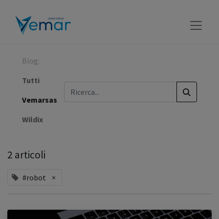
Blog:
Tutti
Vemarsas
Wildix
2 articoli
#robot
×