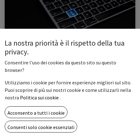
La nostra priorità è il rispetto della tua
L’Innovazione del secolo: l’IA
privacy.
1. Introduzione 2. IA: cos’è, tipologie 3. Come si addestra un’IA 4. Quanto è
utile l’IA Negli ultimi anni, l'intelligenza artificiale è passata da essere semplice
Consentire l'uso dei cookies da questo sito su questo
fantascienza a realtà quotidiana. No...
browser?
#automazione
#ia
#innovazione
#robot
Utilizziamo i cookie per fornire esperienze migliori sul sito.
0
2262
Puoi scoprire di più sui nostri cookie e come utilizzarli nella
nostra
Politica sui cookie
.
Acconsento a tutti i cookie
Consenti solo cookie essenziali