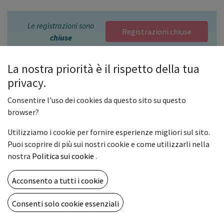
Le registrazioni sono
Registrazioni chiuse
chiuse
La nostra priorità è il rispetto della tua
privacy.
Athena 3.0 – Stampa Calendari ad
Consentire l'uso dei cookies da questo sito su questo
Alta Produttività
browser?
100 calendari in 10 minuti. Efficienza reale per la
Utilizziamo i cookie per fornire esperienze migliori sul sito.
stagione 2026.
Puoi scoprire di più sui nostri cookie e come utilizzarli nella
nostra
Politica sui cookie
.
Athena 3.0
integra la potenza dei sistemi bizhub PRESS
C6000/C7000 Enhanced per offrire velocità fino a 71 ppm
Acconsento a tutti i cookie
e una produttività concreta:
100 calendari in 10 minuti
.
Un evento esclusivo dedicato alle tipografie e
centri
Consenti solo cookie essenziali
stampa
che vogliono massimizzare margini e