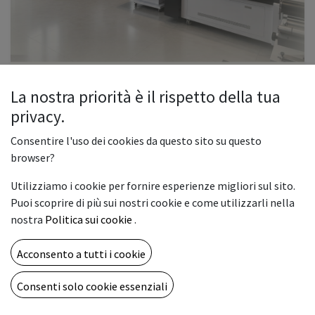
La nostra priorità è il rispetto della tua
Open House 19-20 Giugno 2026
privacy.
19 giugno 2026
-
09:00
(
Europe/Rome
)
Paterno
,
Italia
Consentire l'uso dei cookies da questo sito su questo
browser?
Printing
Demo
ARTIGR
Utilizziamo i cookie per fornire esperienze migliori sul sito.
Registrazioni chiuse
Puoi scoprire di più sui nostri cookie e come utilizzarli nella
nostra
Politica sui cookie
.
APR
Acconsento a tutti i cookie
17
Consenti solo cookie essenziali