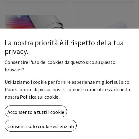
La nostra priorità è il rispetto della tua
privacy.
Consentire l'uso dei cookies da questo sito su questo
browser?
BANNER FRONTLIT
INTERCAST MATT
INTERCAST MESH FR.
510gr.112x30
300gr. 112x30 (CL)
Utilizziamo i cookie per fornire esperienze migliori sul sito.
Puoi scoprire di più sui nostri cookie e come utilizzarli nella
97,00
€
116,50
€
nostra
Politica sui cookie
.
Acconsento a tutti i cookie
Consenti solo cookie essenziali