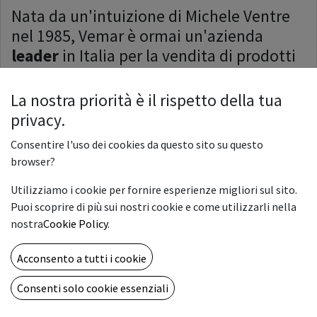
Nata da un'intuizione di Michele Ventre
nel 1985, Vemar è ormai un'azienda
leader
in Italia per la vendita di prodotti
per la stampa e di arredamento per gli
uffici.
La nostra priorità è il rispetto della tua
privacy.
Il processo di innovazione e
sperimentazione è continuo: Antonello e
Consentire l'uso dei cookies da questo sito su questo
Alfredo, i figli, seguono il mercato con
browser?
attenzione e selezionano solo il meglio
Utilizziamo i cookie per fornire esperienze migliori sul sito.
per le esigenze dei clienti.
Puoi scoprire di più sui nostri cookie e come utilizzarli nella
Ma non è solo la vendita che conta. Ogni
nostra
Cookie Policy
.
cliente è seguito nel processo d'acquisto
Acconsento a tutti i cookie
e nel post grazie ai servizi di assistenza e
consulenza sempre attivi e veloci.
Consenti solo cookie essenziali