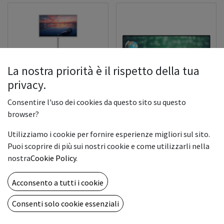
La nostra priorità è il rispetto della tua
privacy.
Consentire l'uso dei cookies da questo sito su questo
Smart TV 32inch - Camera
browser?
4K - CPU: RK3588,Octa-
core - Battery:7800mAh -
75 IFX UHD 8MS VGA HDMI
Utilizziamo i cookie per fornire esperienze migliori sul sito.
Rooted Android
USB 16:9
Puoi scoprire di più sui nostri cookie e come utilizzarli nella
nostra
Cookie Policy
.
1,500.00
€
699.00
€
Acconsento a tutti i cookie
Consenti solo cookie essenziali