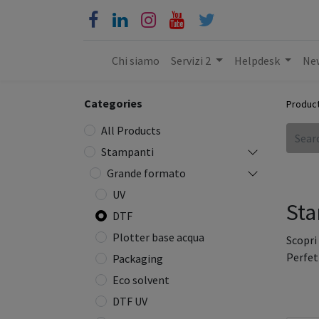
Chi siamo
Servizi 2
Helpdesk
New
Categories
Produc
All Products
Stampanti
Grande formato
UV
Sta
DTF
Plotter base acqua
Scopri
Perfett
Packaging
Eco solvent
DTF UV