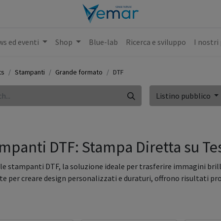
s ed eventi
Shop
Blue-lab
Ricerca e sviluppo
I nostri
ts
Stampanti
Grande formato
DTF
Listino pubblico
mpanti DTF: Stampa Diretta su Tes
 le stampanti DTF, la soluzione ideale per trasferire immagini brill
e per creare design personalizzati e duraturi, offrono risultati prof