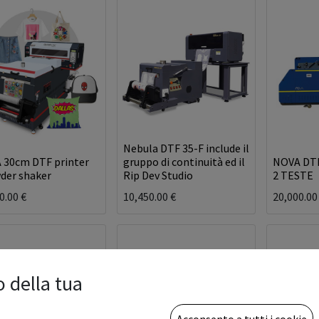
Nebula DTF 35-F include il
 30cm DTF printer
gruppo di continuità ed il
NOVA DTF
der shaker
Rip Dev Studio
2 TESTE
0.00
€
10,450.00
€
20,000.00
o della tua