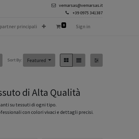
vemarsas@vemarsas.it
+39 0975 341387
0
 partner principali
Sign in
Sort By:
Featured
suto di Alta Qualità
anti su tessuti di ogni tipo.
essionali con colori vivaci e dettagli precisi.