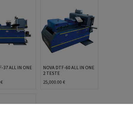
-37 ALL IN ONE
NOVA DTF-60 ALL IN ONE
2 TESTE
€
25,000.00
€