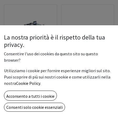
La nostra priorità è il rispetto della tua
privacy.
Consentire l'uso dei cookies da questo sito su questo
browser?
ineo+ 4065 - Sistema di
produzione digitale da 66
Utilizziamo i cookie per fornire esperienze migliori sul sito.
ppm a colori e 81 in bianco
& nero A4, con funzione di
Puoi scoprire di più sui nostri cookie e come utilizzarli nella
stampa, scansione e copia,
nostra
Cookie Policy
.
risoluzione in stampa
3600 (Equivalenti) x 2400
Acconsento a tutti i cookie
Completo di tamburi e
developer, 2 vassoi
universali 1 da 500 ff. e 1 da
ineo+ 4070 - Sistema di
Consenti solo cookie essenziali
1.000 ff. formati A5R/SRA3
produzione digitale da
330x487mm.
71/81 ppm A4 a colori/BN