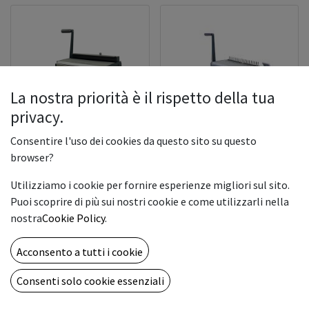
La nostra priorità è il rispetto della tua
privacy.
Consentire l'uso dei cookies da questo sito su questo
RILEGATRICE MOD. FOR
RILEGATRICE MOD. BOYCE
browser?
ELETTRICA 3.1
180
Utilizziamo i cookie per fornire esperienze migliori sul sito.
890.00
€
390.00
€
Puoi scoprire di più sui nostri cookie e come utilizzarli nella
nostra
Cookie Policy
.
Acconsento a tutti i cookie
Consenti solo cookie essenziali