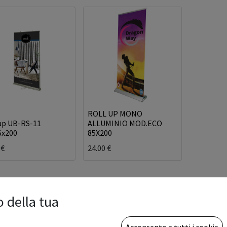
ROLL UP MONO
up UB-RS-11
ALLUMINIO MOD.ECO
5x200
85X200
€
24.00
€
o della tua