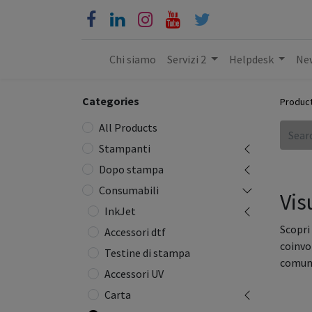
Chi siamo
Servizi 2
Helpdesk
New
Categories
Produc
All Products
Stampanti
Dopo stampa
Consumabili
Vis
InkJet
Scopri
Accessori dtf
coinvo
Testine di stampa
comuni
Accessori UV
Carta