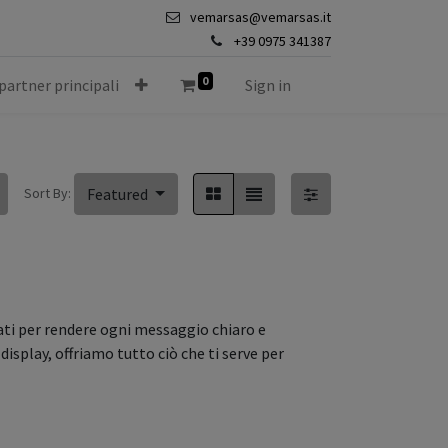
vemarsas@vemarsas.it
+39 0975 341387
0
 partner principali
Sign in
Sort By:
Featured
ati per rendere ogni messaggio chiaro e
display, offriamo tutto ciò che ti serve per