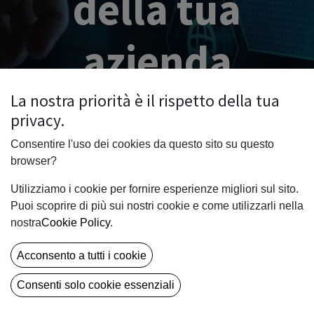
della tua
azienda
La nostra priorità è il rispetto della tua
Soluzioni su misura per la virtualizzazione, la
privacy.
collaborazione, la sicurezza e l'affidabilità dei
processi aziendali
Consentire l'uso dei cookies da questo sito su questo
browser?
Utilizziamo i cookie per fornire esperienze migliori sul sito.
Puoi scoprire di più sui nostri cookie e come utilizzarli nella
nostra
Cookie Policy
.
Information Technology
Acconsento a tutti i cookie
L’Information Technology è, al giorno d’oggi, nel cuore di
ogni azienda.
Consenti solo cookie essenziali
L’obiettivo principale è gestire in modo sicuro tutte le