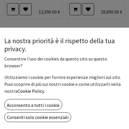
12,990.00
€
18,890.00
€
La nostra priorità è il rispetto della tua
privacy.
Consentire l'uso dei cookies da questo sito su questo
browser?
Utilizziamo i cookie per fornire esperienze migliori sul sito.
Puoi scoprire di più sui nostri cookie e come utilizzarli nella
nostra
Cookie Policy
.
Acconsento a tutti i cookie
Copyright © Vemar s.a.s
English (US)
Consenti solo cookie essenziali
Powered by
- The #1
Open Source eCommerce