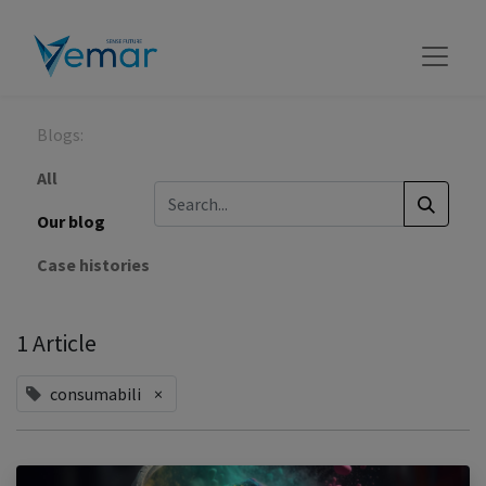
Blogs:
All
Our blog
Case histories
1 Article
consumabili
×