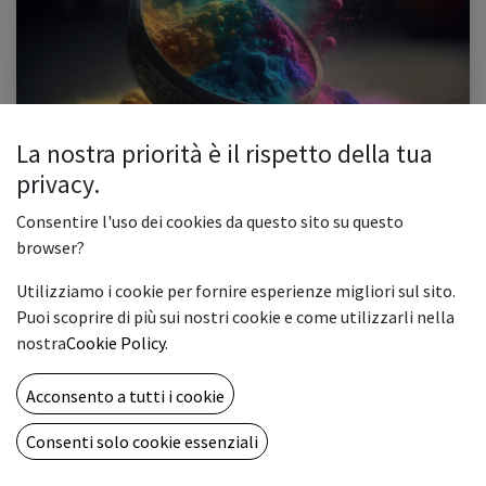
La nostra priorità è il rispetto della tua
Consumabili: Toner o Cartucce?
privacy.
Sempre più spesso è facile trovare una stampante non solo negli ambienti di
lavoro ma anche nelle abitazioni, dove per ragioni di praticità si vuole poter
Consentire l'uso dei cookies da questo sito su questo
stampare in casa i documenti che, sebbene la ...
browser?
artigrafiche
cartucce
consumabili
consumabili compatibili
Utilizziamo i cookie per fornire esperienze migliori sul sito.
inchiostri
stampante inkjet
stampante laser
toner
Puoi scoprire di più sui nostri cookie e come utilizzarli nella
0
2742
nostra
Cookie Policy
.
ABOUT US
Acconsento a tutti i cookie
Una full immersion nel mondo della stampa digitale e delle
Consenti solo cookie essenziali
artigrafiche al fine di condividere idee e tecnologie