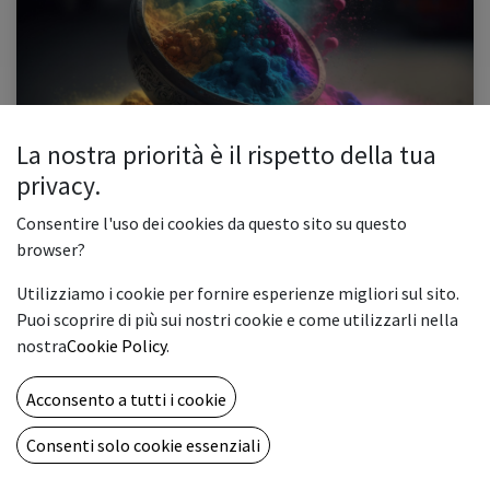
La nostra priorità è il rispetto della tua
Consumabili: Toner o Cartucce?
privacy.
Sempre più spesso è facile trovare una stampante non solo negli ambienti di
lavoro ma anche nelle abitazioni, dove per ragioni di praticità si vuole poter
Consentire l'uso dei cookies da questo sito su questo
stampare in casa i documenti che, sebbene la ...
browser?
artigrafiche
cartucce
consumabili
consumabili compatibili
Utilizziamo i cookie per fornire esperienze migliori sul sito.
inchiostri
stampante inkjet
stampante laser
toner
Puoi scoprire di più sui nostri cookie e come utilizzarli nella
0
2740
nostra
Cookie Policy
.
ABOUT US
Acconsento a tutti i cookie
Una full immersion nel mondo della stampa digitale e delle
Consenti solo cookie essenziali
artigrafiche al fine di condividere idee e tecnologie