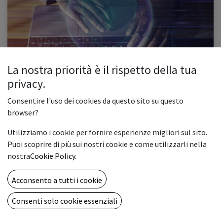
La nostra priorità è il rispetto della tua
Open Day Vemar: Innovazione e Comunicazione
privacy.
per il Futuro della Tua Azienda
In questo articolo Introduzione Scopri come migliorare la comunicazione
Consentire l'uso dei cookies da questo sito su questo
aziendale Ottimizza la gestione della tua azienda con Odoo ERP Proteggi e
browser?
ottimizza la tua infrastruttura IT con soluzioni avanz...
Backup aziendale
Comunicazione unificata
Gestione IT aziendale
Utilizziamo i cookie per fornire esperienze migliori sul sito.
Puoi scoprire di più sui nostri cookie e come utilizzarli nella
Innovazione aziendale
Open Day
Wildix
nostra
Cookie Policy
.
0
7901
Acconsento a tutti i cookie
ABOUT US
Consenti solo cookie essenziali
Una full immersion nel mondo della stampa digitale e delle