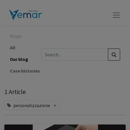
Blogs:
All
Our blog
Case histories
1 Article
personalizzazione
×