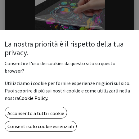
La nostra priorità è il rispetto della tua
Stampa su tessuto: DTF o DTG?
privacy.
La personalizzazione dei tessuti è uno dei settori più in crescita dell’industria
della stampa digitale. L'abbigliamento stampato non è più limitato al tempo
Consentire l'uso dei cookies da questo sito su questo
libero, ma sta progressivamente diventando...
browser?
abbigliamento
colore
dtf
dtg
personalizzazione
Utilizziamo i cookie per fornire esperienze migliori sul sito.
stampa su tessuto
Puoi scoprire di più sui nostri cookie e come utilizzarli nella
0
3357
nostra
Cookie Policy
.
ABOUT US
Acconsento a tutti i cookie
Una full immersion nel mondo della stampa digitale e delle
Consenti solo cookie essenziali
artigrafiche al fine di condividere idee e tecnologie