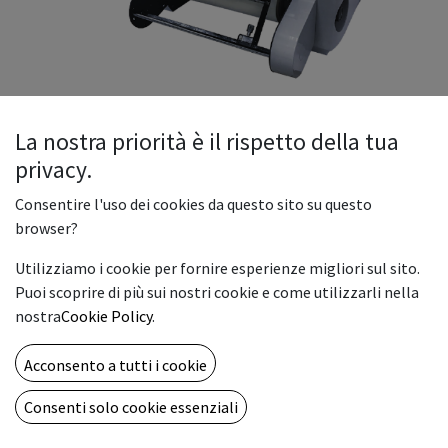
La nostra priorità è il rispetto della tua
privacy.
PLASTIFICATRICE MOD. BAR 35
Consentire l'uso dei cookies da questo sito su questo
La plastificatrice mod."Bar 35" si presenta con nuove
browser?
tecnologie incorporate, riducendo così i lavori manuali e
Utilizziamo i cookie per fornire esperienze migliori sul sito.
aumentando velocità e comodità per un funzionamento
Puoi scoprire di più sui nostri cookie e come utilizzarli nella
ottimale.
nostra
Cookie Policy
.
E' una plastificatrice automatica con mettifoglio a frizione,
e stacco automatico per la plastificazione a caldo mono e
Acconsento a tutti i cookie
bifacciale.
Corredata dal dispositivo anti carving da 18 posizioni
Consenti solo cookie essenziali
differenti (barra snervatrice). Munita di 2 rotelle per la micro
perforazione, necessarie per la separazione dei fogli.