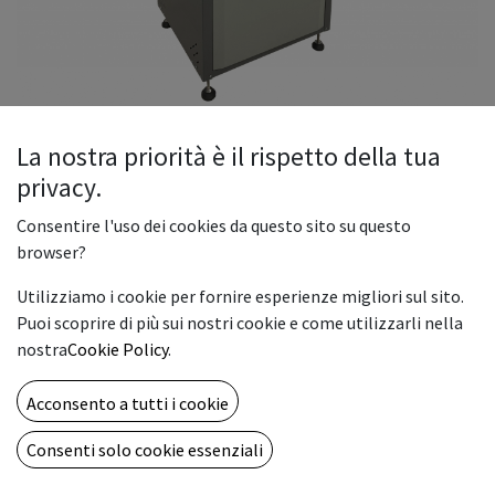
La nostra priorità è il rispetto della tua
privacy.
TAGLIACARTE MOD. CAST 460B
Consentire l'uso dei cookies da questo sito su questo
browser?
Il "Cast 460B" è un taglia carte elettrico con luce di lavoro di
460 mm, dotato di dispositivo di sicurezza a fotocellule.
Utilizziamo i cookie per fornire esperienze migliori sul sito.
Display touch screen a colori. Con il Cast 460B tagliare non è
Puoi scoprire di più sui nostri cookie e come utilizzarli nella
più un problema perchè impostare le misure è semplice e
nostra
Cookie Policy
.
veloce.
Acconsento a tutti i cookie
4,190.00
€
Consenti solo cookie essenziali
ADD TO CART