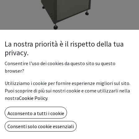
La nostra priorità è il rispetto della tua
privacy.
Tagliacarte Mod. Cast 490B
Consentire l'uso dei cookies da questo sito su questo
browser?
4,680.00
€
Utilizziamo i cookie per fornire esperienze migliori sul sito.
Puoi scoprire di più sui nostri cookie e come utilizzarli nella
ADD TO CART
nostra
Cookie Policy
.
Acconsento a tutti i cookie
Add to wishlist
Consenti solo cookie essenziali
Brochure
200125_126_ (1).pdf