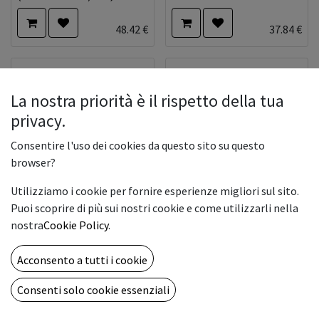
48.42
€
37.84
€
La nostra priorità è il rispetto della tua
privacy.
Consentire l'uso dei cookies da questo sito su questo
browser?
Utilizziamo i cookie per fornire esperienze migliori sul sito.
Puoi scoprire di più sui nostri cookie e come utilizzarli nella
ROTOLO FILM 40Cm X
Ri-Jet M100 White Gloss
nostra
Cookie Policy
.
100mt SAF+C
Perm
Acconsento a tutti i cookie
99.00
€
2.43
€
Consenti solo cookie essenziali