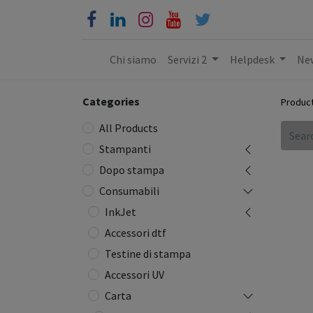
Chi siamo
Servizi 2
Helpdesk
New
Categories
Produc
All Products
Stampanti
Dopo stampa
Consumabili
InkJet
Accessori dtf
Testine di stampa
Accessori UV
Carta