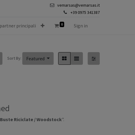
vemarsas@vemarsas.it
+39 0975 341387
0
 partner principali
Sign in
Sort By:
Featured
ned
 Buste Riciclate / Woodstock
".