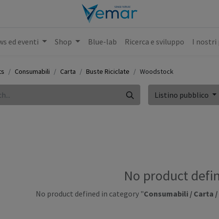
s ed eventi
Shop
Blue-lab
Ricerca e sviluppo
I nostri
ts
Consumabili
Carta
Buste Riciclate
Woodstock
Listino pubblico
No product defi
No product defined in category "
Consumabili / Carta /