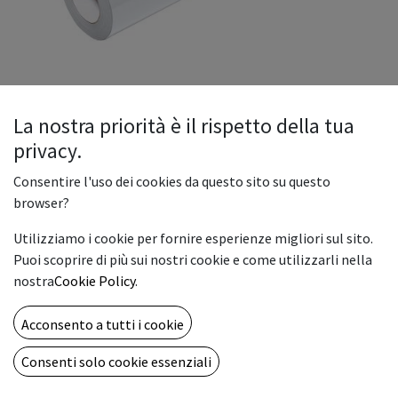
La nostra priorità è il rispetto della tua
privacy.
INTERCAST MESH FR. 300gr.
Consentire l'uso dei cookies da questo sito su questo
112x30 (CL)
browser?
La INTERCAST MESH FR. 300 gr. 112×30 (CL) è una
Utilizziamo i cookie per fornire esperienze migliori sul sito.
rete/tessuto tecnico mesh antincendio (FR – Flame
Puoi scoprire di più sui nostri cookie e come utilizzarli nella
Retardant) con grammatura di 300 g/m² e dimensioni 112 cm
nostra
Cookie Policy
.
× 30 m. Prodotta con materiali resistenti e stabili.
100.60
Acconsento a tutti i cookie
€
Consenti solo cookie essenziali
ADD TO CART