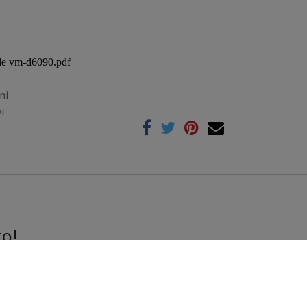
tale vm-d6090.pdf
ni
i
to!