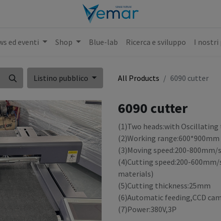
s ed eventi
Shop
Blue-lab
Ricerca e sviluppo
I nostri
Listino pubblico
All Products
6090 cutter
6090 cutter
(1)Two heads:with Oscillating 
(2)Working range:600*900mm
(3)Moving speed:200-800mm/
(4)Cutting speed:200-600mm/s 
materials)
(5)Cutting thickness:25mm
(6)Automatic feeding,CCD ca
(7)Power:380V,3P