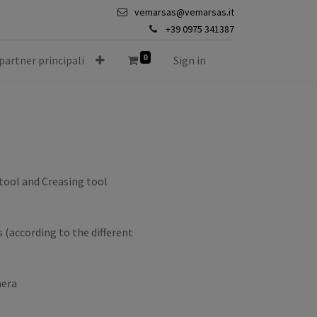
vemarsas@vemarsas.it
+39 0975 341387
0
 partner principali
Sign in
tool and Creasing tool
s
(according to the different
mera