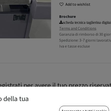
Add to wishlist
Brochure
scheda tecnica taglierina digi
Terms and Conditions
Garanzia di rimborso di 30 gior
Spedizione: 3-7 giorni lavorativ
Iva e tasse escluse
gistrati per avere il tuo prezzo riserva
o della tua