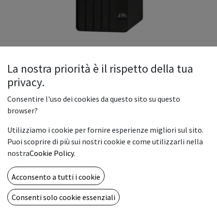
La nostra priorità è il rispetto della tua
privacy.
HP PTwr 290 G9 i5
Consentire l'uso dei cookies da questo sito su questo
HP PTwr 290 G9 i5-13500 8GB/256 3YW W11P
browser?
499.00
€
Utilizziamo i cookie per fornire esperienze migliori sul sito.
Puoi scoprire di più sui nostri cookie e come utilizzarli nella
nostra
Cookie Policy
.
ADD TO CART
Acconsento a tutti i cookie
Add to wishlist
Consenti solo cookie essenziali
Terms and Conditions