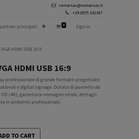
vemarsas@vemarsas.it
+39 0975 341387
0
 partner principali
Sign in
S VGA HDMI USB 16:9
VGA HDMI USB 16:9
splay professionale di grande formato progettato
ational e digital signage. Dotato di pannello da
a HD (4K), garantisce immagini nitide, dettagli
iva in ambienti professionali.
ADD TO CART