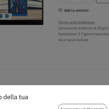
Add to wishlist
Terms and Conditions
Garanzia di rimborso di 30 gior
Spedizione: 3-7 giorni lavorativ
Iva e tasse escluse
gistrati per avere il tuo prezzo riserva
o della tua