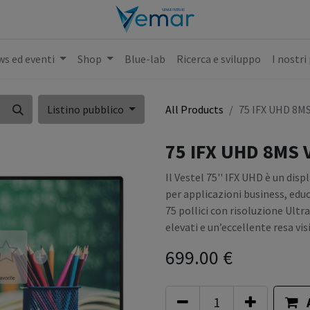
s ed eventi
Shop
Blue-lab
Ricerca e sviluppo
I nostri
Listino pubblico
All Products
75 IFX UHD 8M
75 IFX UHD 8MS 
Il Vestel 75'' IFX UHD è un di
per applicazioni business, educ
75 pollici con risoluzione Ultr
elevati e un’eccellente resa vis
699.00
€