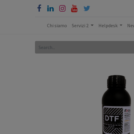
Chi siamo
Servizi 2
Helpdesk
New