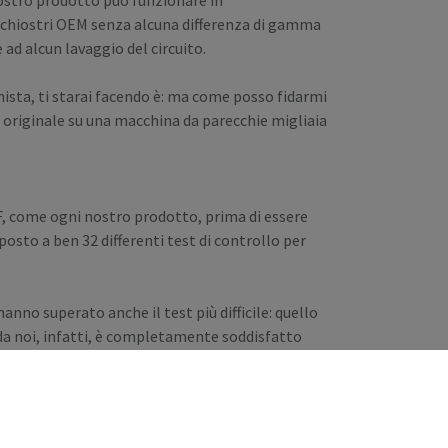
l nostro prodotto può funzionare in
nchiostri OEM senza alcuna differenza di gamma
 ad alcun lavaggio del circuito.
sta, ti starai facendo è: ma come posso fidarmi
n originale su una macchina da parecchie migliaia
F, come ogni nostro prodotto, prima di essere
sto a ben 32 differenti test di controllo per
hanno superato anche il test più difficile: quello
a da noi, infatti, è completamente soddisfatto
pali: la nostra presenza sul campo ogni giorno e
.