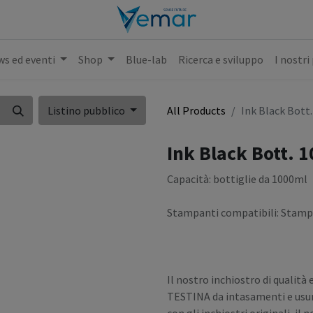
s ed eventi
Shop
Blue-lab
Ricerca e sviluppo
I nostri
Listino pubblico
All Products
Ink Black Bott.
Ink Black Bott. 
Capacità: bottiglie da 1000ml
Stampanti compatibili: Stamp
Il nostro inchiostro di qual
TESTINA da intasamenti e usur