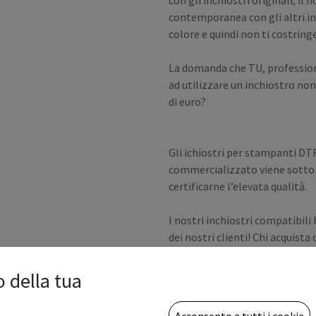
con gli inchiostri originali, i
contemporanea con gli altri i
colore e quindi non ti costringe
La domanda che TU, professioni
ad utilizzare un inchiostro no
di euro?
Gli ichiostri per stampanti DT
commercializzato viene sottopo
certificarne l’elevata qualità.
I nostri inchiostri compatibili 
dei nostri clienti! Chi acquist
grazie a due ingredienti princi
il risparmio di cifre importanti
o della tua
79.00
€