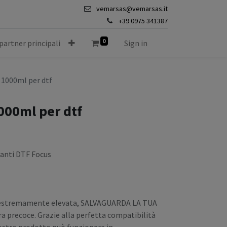
vemarsas@vemarsas.it
+39 0975 341387
0
 partner principali
Sign in
 1000ml per dtf
1000ml per dtf
anti DTF Focus
ità estremamente elevata, SALVAGUARDA LA TUA
a precoce. Grazie alla perfetta compatibilità