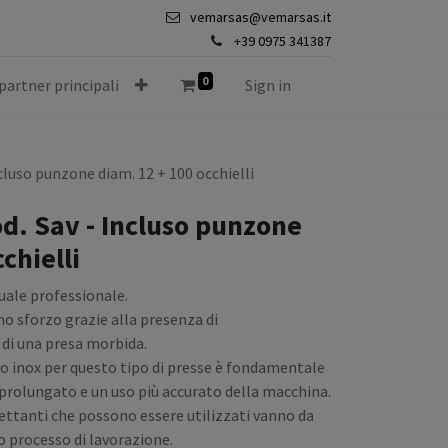
vemarsas@vemarsas.it
+39 0975 341387
0
 partner principali
Sign in
ncluso punzone diam. 12 + 100 occhielli
od. Sav - Incluso punzone
chielli
uale professionale.
imo sforzo grazie alla presenza di
di una presa morbida.
aio inox per questo tipo di presse è fondamentale
a prolungato e un uso più accurato della macchina.
ilettanti che possono essere utilizzati vanno da
 processo di lavorazione.