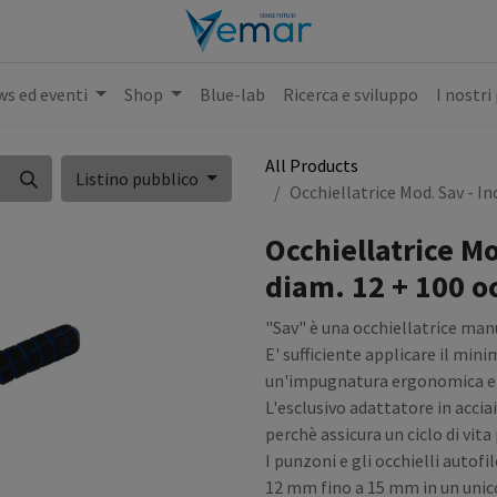
s ed eventi
Shop
Blue-lab
Ricerca e sviluppo
I nostri
All Products
Listino pubblico
Occhiellatrice Mod. Sav - I
Occhiellatrice M
diam. 12 + 100 oc
"Sav" è una occhiellatrice man
E' sufficiente applicare il min
un'impugnatura ergonomica e 
L'esclusivo adattatore in acci
perchè assicura un ciclo di vit
I punzoni e gli occhielli autof
12 mm fino a 15 mm in un unico