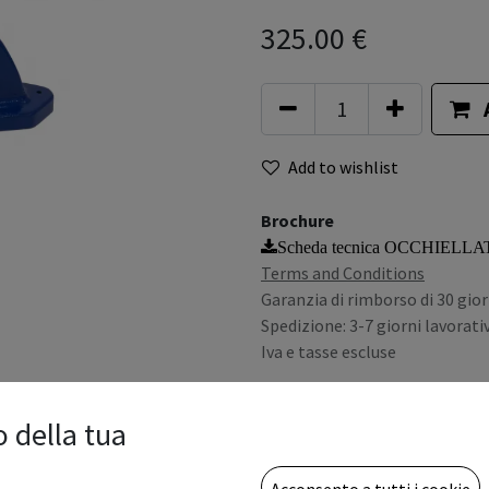
325.00
€
Add to wishlist
Brochure
Scheda tecnica OCCHIELL
Terms and Conditions
Garanzia di rimborso di 30 gior
Spedizione: 3-7 giorni lavorativ
Iva e tasse escluse
o della tua