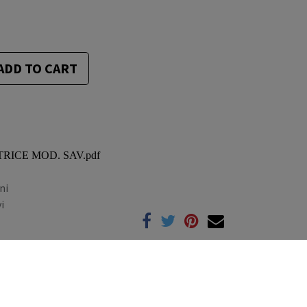
ADD TO CART
ATRICE MOD. SAV.pdf
ni
i