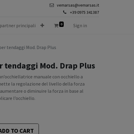
vemarsas@vemarsas.it
+39 0975 341387
0
 partner principali
Sign in
 per tendaggi Mod. Drap Plus
er tendaggi Mod. Drap Plus
 un’occhiellatrice manuale con occhiello a
tte la regolazione del livello della forza
 aumentare o diminuire la forza in base al
licare l’occhiello.
ADD TO CART