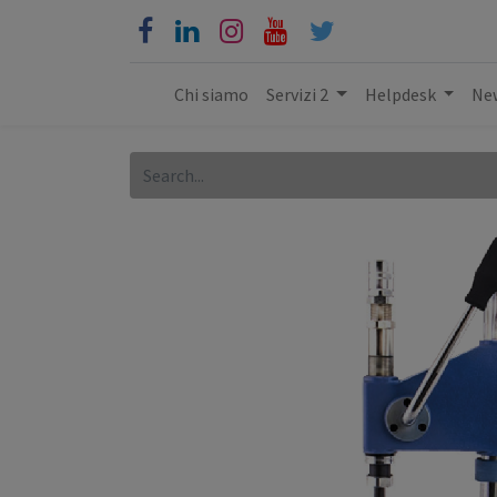
Chi siamo
Servizi 2
Helpdesk
New