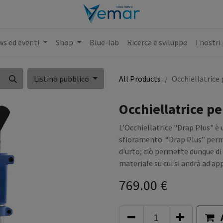
s ed eventi
Shop
Blue-lab
Ricerca e sviluppo
I nostri
Listino pubblico
All Products
Occhiellatrice
Occhiellatrice p
L’Occhiellatrice "Drap Plus" è
sfioramento. “Drap Plus” perme
d'urto; ciò permette dunque di
materiale su cui si andrà ad app
769.00
€