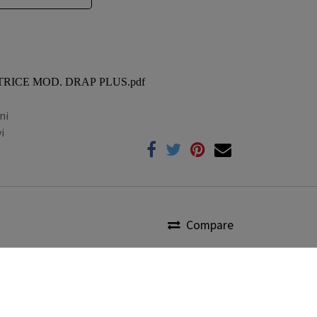
ATRICE MOD. DRAP PLUS.pdf
ni
i
Compare