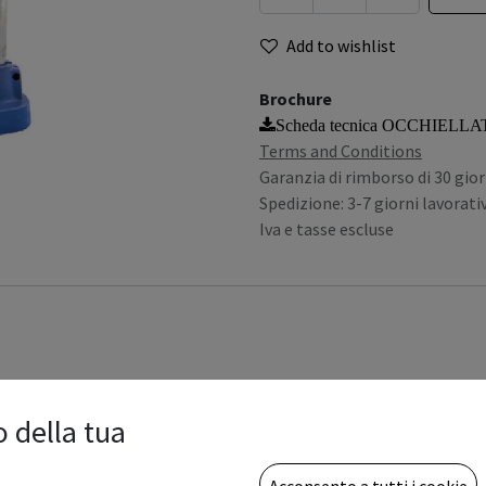
Add to wishlist
Brochure
Scheda tecnica OCCHIELL
Terms and Conditions
Garanzia di rimborso di 30 gior
Spedizione: 3-7 giorni lavorativ
Iva e tasse escluse
o della tua