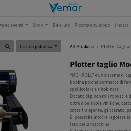
s ed eventi
Shop
Blue-lab
Ricerca e sviluppo
I nostri
Listino pubblico
All Products
Plotter taglio
Plotter taglio M
“MGI-ROLL” è un sistema di tagli
bobina poiché permette di fare
spellicolare e ribobinare.
Dotato di pinch roll robusti e 
oltre a pellicole viniliche, c
catarifrangente, glitterato, p
E’ possibile inoltre regolare l
lato della macchina.