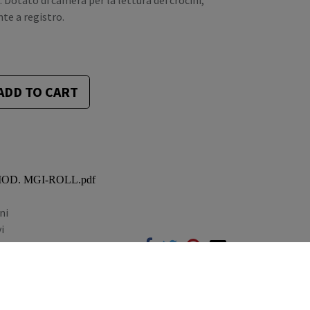
o. Dotato di camera per la lettura dei crocini,
te a registro.
ADD TO CART
 MOD. MGI-ROLL.pdf
ni
i