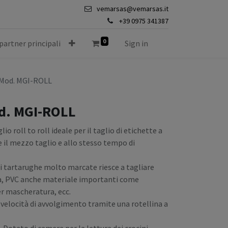
vemarsas@vemarsas.it
+39 0975 341387
0
 partner principali
Sign in
 Mod. MGI-ROLL
od. MGI-ROLL
o roll to roll ideale per il taglio di etichette a
 il mezzo taglio e allo stesso tempo di
di tartarughe molto marcate riesce a tagliare
arta, PVC anche materiale importanti come
er mascheratura, ecc.
a velocità di avvolgimento tramite una rotellina a