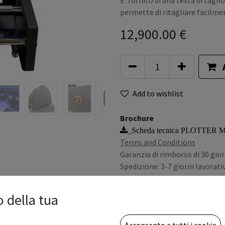
E’ fornito di una testa di tagli
permette di ritagliare facilmen
12,900.00
€
Add to wishlist
Brochure
_Scheda tecnica PLOTTER
Terms and Conditions
Garanzia di rimborso di 30 gior
Spedizione: 3-7 giorni lavorativ
Iva e tasse escluse
o della tua